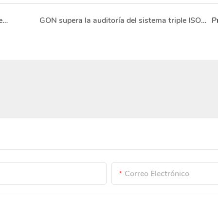
GON presenta materiales químicos avanzados en CHINAPLAS 2026.
GON supera la auditoría del sistema triple ISO de 2026.
P
Correo Electrónico