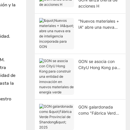
ión y la
acciones H
"Nuevos materiales +
IA" abre una nueva
era de inteligencia
idad.
incorporada para
GON
DM.
GON se asocia con
tra
CityU Hong Kong para
construir una entidad
cidad de
de innovación en
asta la
nuevos materiales de
energía verde
uestro
GON galardonada
como "Fábrica Verde
Provincial de
Shandong" 2025